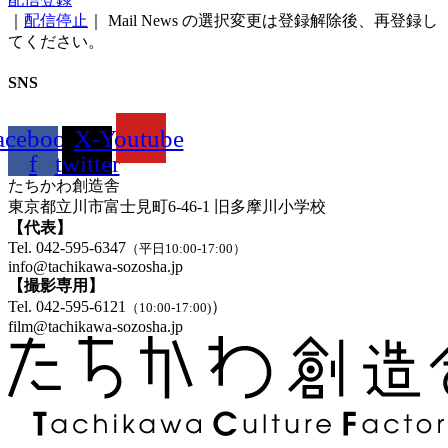
｜
配信停止
｜ Mail News の選択変更は登録解除後、再登録し
てください。
SNS
acebook-
X-
Youtube
f
twitter
たちかわ創造舎
東京都立川市富士見町6-46-1 旧多摩川小学校
【代表】
Tel. 042-595-6347
（平日10:00-17:00）
info@tachikawa-sozosha.jp
【撮影専用】
Tel. 042-595-6121
）
（10:00-17:00)
film@tachikawa-sozosha.jp